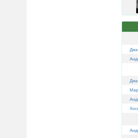
Джа
Анд
Джа
Ма
Анд
Хос
Анд