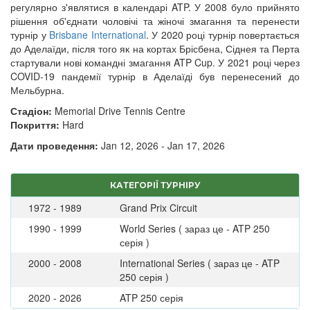
регулярно з'являтися в календарі ATP. У 2008 було прийнято
рішення об'єднати чоловічі та жіночі змагання та перенести
турнір у
Brisbane International
. У 2020 році турнір повертається
до Аделаїди, після того як на кортах Брісбена, Сіднея та Перта
стартували нові командні змагання ATP Cup. У 2021 році через
COVID-19 пандемії турнір в Аделаїді був перенесений до
Мельбурна.
Стадіон:
Memorial Drive Tennis Centre
Покриття:
Hard
Дати проведення:
Jan 12, 2026 - Jan 17, 2026
КАТЕГОРІЇ ТУРНІРУ
1972 - 1989
Grand Prix Circuit
1990 - 1999
World Series ( зараз це - ATP 250
серія )
2000 - 2008
International Series ( зараз це - ATP
250 серія )
2020 - 2026
ATP 250 серія